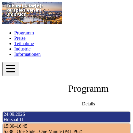
Programm
Preise
Teilnahme
Industrie
Informationen
Programm
Details
24.09.2026
Hörsaal 11
15:30–16:45
S238 | One Slide - One Minute (P41-P62)