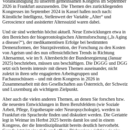
Vorankündigung zu unserem gemeinsamen Kongress im September
2026 in Frankfurt auszusenden. Die Themen des zurückliegenden
Kongresses im September 2024 in Kassel hallen noch nach:
Künstliche Intelligenz, Stellenwert der Variable „Alter“ und
Geroscience und assistierter Alterssuizid waren dabei.
Und sie sind weiterhin höchst aktuell. Neue Entwicklungen etwa in
den Bereichen der biogerontologischen Alternsforschung („Is Aging
a disease?“), der medikamentösen Erfolge bei bestimmten
Demenzformen, der Sturzprävention, der Forschung zu den Kosten
von Ageism und des nun offensichtlichen Trends in Richtung
Altersarmut, wie im 9. Altersbericht der Bundesregierung (Januar
2025) beschrieben, müssen uns beschäftigen. Die DGGG und DGG
setzt sich bereits intensiv mit diesen Themen auseinander, nicht
zuletzt in ihren sehr engagierten Arbeitsgruppen und
Fachausschüssen – und mit dem Kongress in 2026 in
Zusammenarbeit mit den Gesellschaften aus Österreich, der Schweiz
und Luxemburg als wichtigem Zielpunkt.
Aber auch die vielen anderen Themen, an denen Sie forschen bzw.
die neuesten Entwicklungen in Ihren Berufsfeldern (wie Soziale
Arbeit, Pflege, Ergotherapie oder Neuropsychologie), werden in
Frankfurt ein Sprachrohr finden und diskutiert werden. Die Geriatrie
legt in Weimar im Herbst 2025 bereits damit los und in einem
Kongress, der die Interdisziplinarität bereits deutlich hervorhebt.