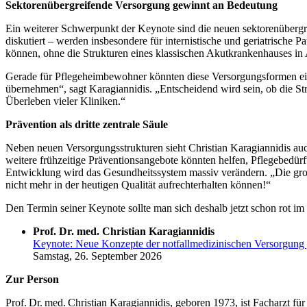
Sektorenübergreifende Versorgung gewinnt an Bedeutung
Ein weiterer Schwerpunkt der Keynote sind die neuen sektorenüberg
diskutiert – werden insbesondere für internistische und geriatrische
können, ohne die Strukturen eines klassischen Akutkrankenhauses i
Gerade für Pflegeheimbewohner könnten diese Versorgungsformen eine
übernehmen“, sagt Karagiannidis. „Entscheidend wird sein, ob die St
Überleben vieler Kliniken.“
Prävention als dritte zentrale Säule
Neben neuen Versorgungsstrukturen sieht Christian Karagiannidis au
weitere frühzeitige Präventionsangebote könnten helfen, Pflegebedür
Entwicklung wird das Gesundheitssystem massiv verändern. „Die große
nicht mehr in der heutigen Qualität aufrechterhalten können!“
Den Termin seiner Keynote sollte man sich deshalb jetzt schon rot im
Prof. Dr. med. Christian Karagiannidis
Keynote: Neue Konzepte der notfallmedizinischen Versorgung g
Samstag, 26. September 2026
Zur Person
Prof. Dr. med. Christian Karagiannidis, geboren 1973, ist Facharz