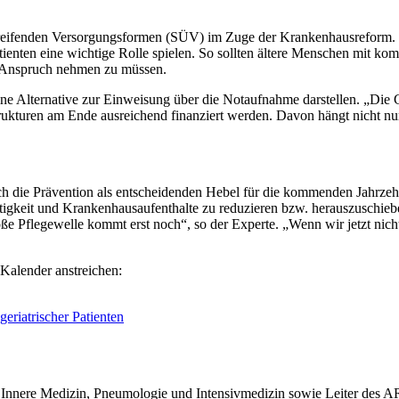
reifenden Versorgungsformen (SÜV) im Zuge der Krankenhausreform. D
 Patienten eine wichtige Rolle spielen. So sollten ältere Menschen mit
n Anspruch nehmen zu müssen.
 Alternative zur Einweisung über die Notaufnahme darstellen. „Die Ge
rukturen am Ende ausreichend finanziert werden. Davon hängt nicht nur
ch die Prävention als entscheidenden Hebel für die kommenden Jahrzeh
ftigkeit und Krankenhausaufenthalte zu reduzieren bzw. herauszuschiebe
 Pflegewelle kommt erst noch“, so der Experte. „Wenn wir jetzt nicht
 Kalender anstreichen:
eriatrischer Patienten
t für Innere Medizin, Pneumologie und Intensivmedizin sowie Leiter 