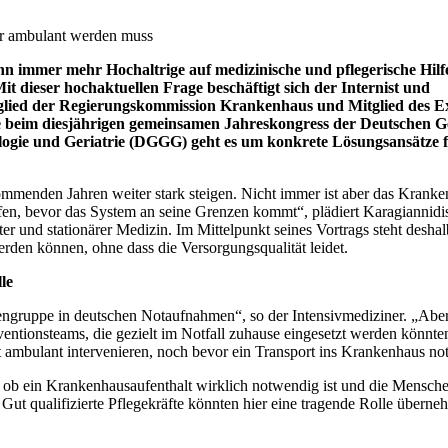
er ambulant werden muss
nn immer mehr Hochaltrige auf medizinische und pflegerische Hilf
it dieser hochaktuellen Frage beschäftigt sich der Internist und
itglied der Regierungskommission Krankenhaus und Mitglied des E
e beim diesjährigen gemeinsamen Jahreskongress der Deutschen Ge
logie und Geriatrie (DGGG) geht es um konkrete Lösungsansätze f
ommenden Jahren weiter stark steigen. Nicht immer ist aber das Kranke
n, bevor das System an seine Grenzen kommt“, plädiert Karagiannidis
r und stationärer Medizin. Im Mittelpunkt seines Vortrags steht deshal
en können, ohne dass die Versorgungsqualität leidet.
le
gruppe in deutschen Notaufnahmen“, so der Intensivmediziner. „Aber nic
ventionsteams, die gezielt im Notfall zuhause eingesetzt werden könnte
 ambulant intervenieren, noch bevor ein Transport ins Krankenhaus no
zt, ob ein Krankenhausaufenthalt wirklich notwendig ist und die Mensch
Gut qualifizierte Pflegekräfte könnten hier eine tragende Rolle überne