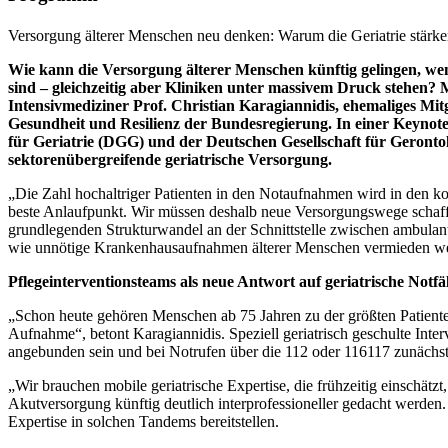
Versorgung älterer Menschen neu denken: Warum die Geriatrie stärk
Wie kann die Versorgung älterer Menschen künftig gelingen, we
sind – gleichzeitig aber Kliniken unter massivem Druck stehen? M
Intensivmediziner Prof. Christian Karagiannidis, ehemaliges M
Gesundheit und Resilienz der Bundesregierung. In einer Keynot
für Geriatrie (DGG) und der Deutschen Gesellschaft für Geronto
sektorenübergreifende geriatrische Versorgung.
„Die Zahl hochaltriger Patienten in den Notaufnahmen wird in den k
beste Anlaufpunkt. Wir müssen deshalb neue Versorgungswege schaffe
grundlegenden Strukturwandel an der Schnittstelle zwischen ambulante
wie unnötige Krankenhausaufnahmen älterer Menschen vermieden werd
Pflegeinterventionsteams als neue Antwort auf geriatrische Notfäl
„Schon heute gehören Menschen ab 75 Jahren zu der größten Patienten
Aufnahme“, betont Karagiannidis. Speziell geriatrisch geschulte Inter
angebunden sein und bei Notrufen über die 112 oder 116117 zunächst
„Wir brauchen mobile geriatrische Expertise, die frühzeitig einschät
Akutversorgung künftig deutlich interprofessioneller gedacht werden. 
Expertise in solchen Tandems bereitstellen.