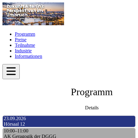
Programm
Preise
Teilnahme
Industrie
Informationen
Programm
Details
23.09.2026
Hörsaal 12
10:00–11:00
AK Geragogik der DGGG