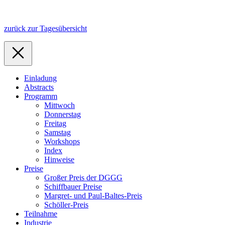
zurück zur Tagesübersicht
Einladung
Abstracts
Programm
Mittwoch
Donnerstag
Freitag
Samstag
Workshops
Index
Hinweise
Preise
Großer Preis der DGGG
Schiffbauer Preise
Margret- und Paul-Baltes-Preis
Schöller-Preis
Teilnahme
Industrie