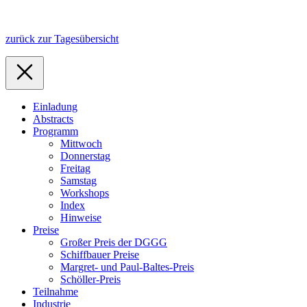
zurück zur Tagesübersicht
Einladung
Abstracts
Programm
Mittwoch
Donnerstag
Freitag
Samstag
Workshops
Index
Hinweise
Preise
Großer Preis der DGGG
Schiffbauer Preise
Margret- und Paul-Baltes-Preis
Schöller-Preis
Teilnahme
Industrie