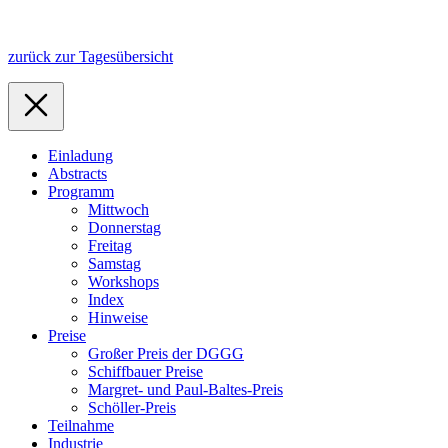
zurück zur Tagesübersicht
Einladung
Abstracts
Programm
Mittwoch
Donnerstag
Freitag
Samstag
Workshops
Index
Hinweise
Preise
Großer Preis der DGGG
Schiffbauer Preise
Margret- und Paul-Baltes-Preis
Schöller-Preis
Teilnahme
Industrie