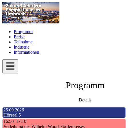
Programm
Preise
Teilnahme
Industrie
Informationen
Programm
Details
25.09.2026
Hörsaal 5
16:50–17:10
Verleihung des Wilhelm Woort-Förderpreises