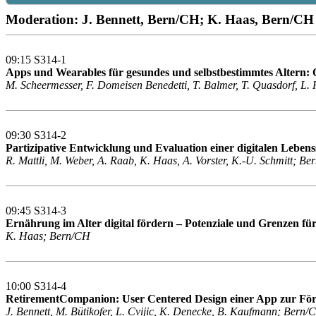
Moderation: J. Bennett, Bern/CH; K. Haas, Bern/CH
09:15 S314-1
Apps und Wearables für gesundes und selbstbestimmtes Altern: Q
M. Scheermesser, F. Domeisen Benedetti, T. Balmer, T. Quasdorf, L.
09:30 S314-2
Partizipative Entwicklung und Evaluation einer digitalen Lebenss
R. Mattli, M. Weber, A. Raab, K. Haas, A. Vorster, K.-U. Schmitt; B
09:45 S314-3
Ernährung im Alter digital fördern – Potenziale und Grenzen fü
K. Haas; Bern/CH
10:00 S314-4
RetirementCompanion: User Centered Design einer App zur För
J. Bennett, M. Bütikofer, L. Cvijic, K. Denecke, B. Kaufmann; Bern/