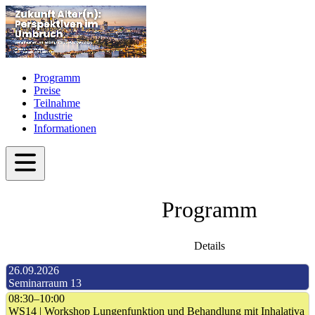
Programm
Preise
Teilnahme
Industrie
Informationen
Programm
Details
26.09.2026
Seminarraum 13
08:30–10:00
WS14 | Workshop Lungenfunktion und Behandlung mit Inhalativa