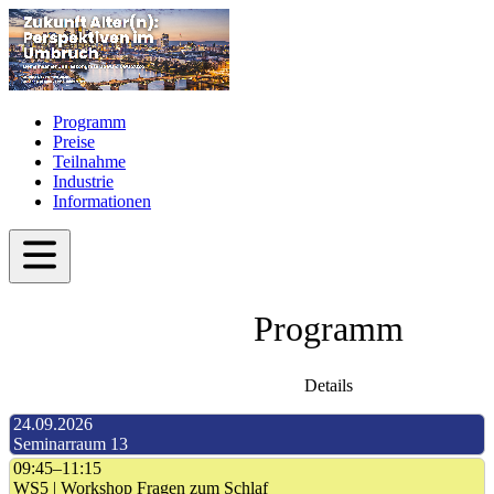
Programm
Preise
Teilnahme
Industrie
Informationen
Programm
Details
24.09.2026
Seminarraum 13
09:45–11:15
WS5 | Workshop Fragen zum Schlaf