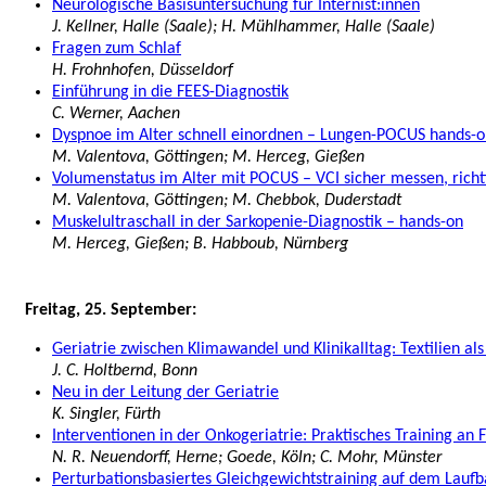
Neurologische Basisuntersuchung für Internist:innen
J. Kellner, Halle (Saale); H. Mühlhammer, Halle (Saale)
Fragen zum Schlaf
H. Frohnhofen, Düsseldorf
Einführung in die FEES-Diagnostik
C. Werner, Aachen
Dyspnoe im Alter schnell einordnen – Lungen-POCUS hands-o
M. Valentova, Göttingen; M. Herceg, Gießen
Volumenstatus im Alter mit POCUS – VCI sicher messen, richt
M. Valentova, Göttingen; M. Chebbok, Duderstadt
Muskelultraschall in der Sarkopenie-Diagnostik – hands-on
M. Herceg, Gießen; B. Habboub, Nürnberg
Freitag, 25. September:
Geriatrie zwischen Klimawandel und Klinikalltag: Textilien als
J. C. Holtbernd, Bonn
Neu in der Leitung der Geriatrie
K. Singler, Fürth
Interventionen in der Onkogeriatrie: Praktisches Training an F
N. R. Neuendorff, Herne; Goede, Köln; C. Mohr, Münster
Perturbationsbasiertes Gleichgewichtstraining auf dem Lauf